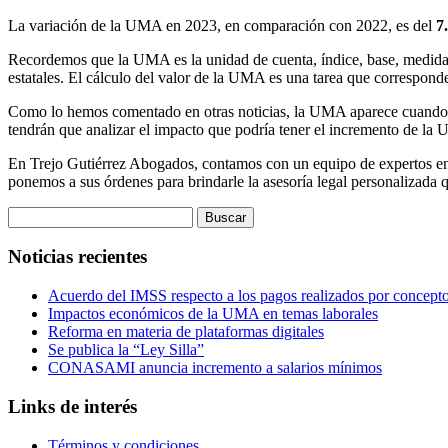
La variación de la UMA en 2023, en comparación con 2022, es del
7
Recordemos que la UMA es la unidad de cuenta, índice, base, medida o 
estatales. El cálculo del valor de la UMA es una tarea que correspond
Como lo hemos comentado en otras noticias, la UMA aparece cuando se 
tendrán que analizar el impacto que podría tener el incremento de la
En Trejo Gutiérrez Abogados, contamos con un equipo de expertos en m
ponemos a sus órdenes para brindarle la asesoría legal personalizada q
Buscar:
Noticias recientes
Acuerdo del IMSS respecto a los pagos realizados por concepto
Impactos económicos de la UMA en temas laborales
Reforma en materia de plataformas digitales
Se publica la “Ley Silla”
CONASAMI anuncia incremento a salarios mínimos
Links de interés
Términos y condiciones