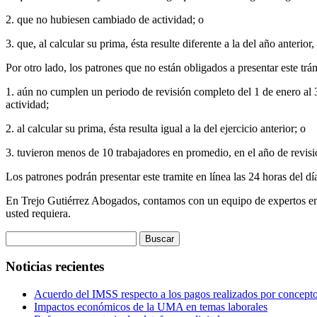
2. que no hubiesen cambiado de actividad; o
3. que, al calcular su prima, ésta resulte diferente a la del año anteri
Por otro lado, los patrones que no están obligados a presentar este trá
1. aún no cumplen un periodo de revisión completo del 1 de enero al 3
actividad;
2. al calcular su prima, ésta resulta igual a la del ejercicio anterior; o
3. tuvieron menos de 10 trabajadores en promedio, en el año de revisi
Los patrones podrán presentar este tramite en línea las 24 horas del 
En Trejo Gutiérrez Abogados, contamos con un equipo de expertos en m
usted requiera.
Buscar:
Noticias recientes
Acuerdo del IMSS respecto a los pagos realizados por concepto
Impactos económicos de la UMA en temas laborales